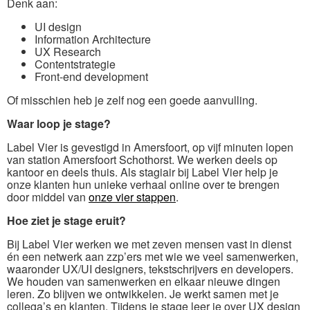
Denk aan:
UI design
Information Architecture
UX Research
Contentstrategie
Front-end development
Of misschien heb je zelf nog een goede aanvulling.
Waar loop je stage?
Label Vier is gevestigd in Amersfoort, op vijf minuten lopen
van station Amersfoort Schothorst. We werken deels op
kantoor en deels thuis. Als stagiair bij Label Vier help je
onze klanten hun unieke verhaal online over te brengen
door middel van
onze vier stappen
.
Hoe ziet je stage eruit?
Bij Label Vier werken we met zeven mensen vast in dienst
én een netwerk aan zzp’ers met wie we veel samenwerken,
waaronder UX/UI designers, tekstschrijvers en developers.
We houden van samenwerken en elkaar nieuwe dingen
leren. Zo blijven we ontwikkelen. Je werkt samen met je
collega’s en klanten. Tijdens je stage leer je over UX design