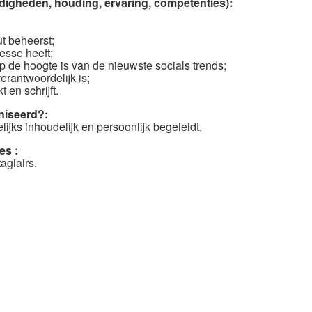
rdigheden, houding, ervaring, competenties):
t beheerst;
esse heeft;
op de hoogte is van de nieuwste socials trends;
 verantwoordelijk is;
en schrijft.
niseerd?:
lijks inhoudelijk en persoonlijk begeleidt.
es :
agiairs.