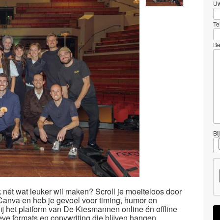
Uw
Te
Be
Bi
ek nét wat leuker wil maken? Scroll je moeiteloos door
 Canva en heb je gevoel voor timing, humor en
jij het platform van De Kiesmannen online én offline
eve formats en copywriting die blijven hangen.