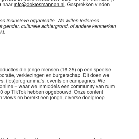
59 naar
info@dekiesmannen.nl
. Gesprekken vinden
en inclusieve organisatie. We willen iedereen
ht gender, culturele achtergrond, of andere kenmerken
kt.
oducties die jonge mensen (16-35) op een speelse
ocratie, verkiezingen en burgerschap. Dit doen we
ows, (les)programma’s, events en campagnes. We
ok online – waar we inmiddels een community van ruim
000 op TikTok hebben opgebouwd. Onze content
n views en bereikt een jonge, diverse doelgroep.