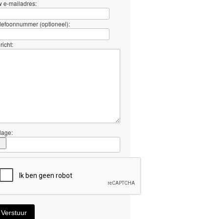
 e-mailadres:
lefoonnummer (optioneel):
richt:
jlage:
Verstuur