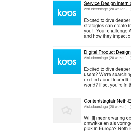
Service Design Intern 
Afstudeerstage (20 weken)
-
Excited to dive deeper
strategies can create 
you! Your challenge:Ar
and how they impact ou
Digital Product Design
Afstudeerstage (20 weken)
-
Excited to dive deeper 
users? We're searchin
excited about incredib
world? If so, you're in t
Contentstagiair Neth-
Afstudeerstage (20 weken)
-
Wil jij meer ervaring 
ontwikkelen als vormg
plek in Europa? Neth-E