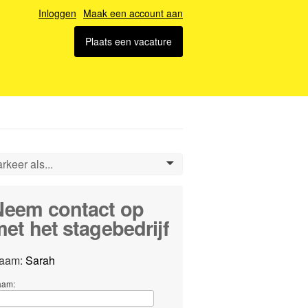
Inloggen
Maak een account aan
Plaats een vacature
rkeer als...
0
Neem contact op
et het stagebedrijf
aam:
Sarah
aam: