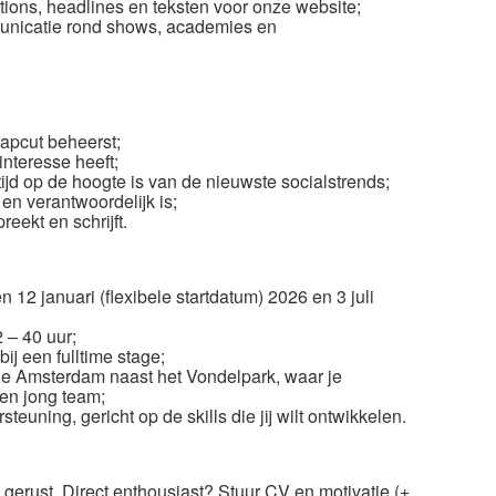
ions, headlines en teksten voor onze website;
unicatie rond shows, academies en
pcut beheerst;
interesse heeft;
ijd op de hoogte is van de nieuwste socialstrends;
ig en verantwoordelijk is;
eekt en schrijft.
12 januari (flexibele startdatum) 2026 en 3 juli
 – 40 uur;
j een fulltime stage;
tje Amsterdam naast het Vondelpark, waar je
en jong team;
euning, gericht op de skills die jij wilt ontwikkelen.
gerust. Direct enthousiast? Stuur CV en motivatie (+