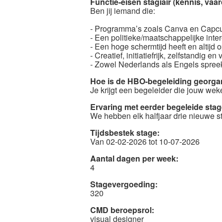
Functie-eisen stagiair (kennis, vaa
Ben jij iemand die:
- Programma’s zoals Canva en Capcu
- Een politieke/maatschappelijke inter
- Een hoge schermtijd heeft en altijd 
- Creatief, initiatiefrijk, zelfstandig en
- Zowel Nederlands als Engels spreekt 
Hoe is de HBO-begeleiding georga
Je krijgt een begeleider die jouw weke
Ervaring met eerder begeleide stag
We hebben elk halfjaar drie nieuwe st
Tijdsbestek stage:
Van 02-02-2026 tot 10-07-2026
Aantal dagen per week:
4
Stagevergoeding:
320
CMD beroepsrol:
visual designer