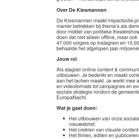
Over De Kiesmannen
De Kiesmannen maakt impactvolle pr
manier betrekken bij thema’s als dem
door middel van politieke theatersh
doen dat niet alleen offline, maar o
47.000 volgers op Instagram en 15.
behaalde het afgelopen jaar miljoene
Jouw rol
Als stagiair online content & commun
uitbouwen. Je bedenkt en maakt conte
aan het lachen maakt. Je werkt mee a
en videoformats tot campagnes en eve
socials strategie rondom de gemeent
EuropaNacht.
Wat je gaat doen:
Het uitbouwen van onze socialst
nieuwsbrief;
Het creëren van visuele content
Het filmen, editen en publiceren