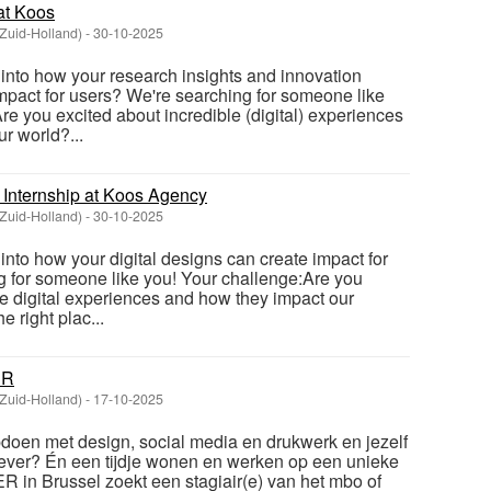
at Koos
(Zuid-Holland)
-
30-10-2025
 into how your research insights and innovation
impact for users? We're searching for someone like
e you excited about incredible (digital) experiences
r world?...
 Internship at Koos Agency
(Zuid-Holland)
-
30-10-2025
into how your digital designs can create impact for
g for someone like you! Your challenge:Are you
le digital experiences and how they impact our
he right plac...
ER
(Zuid-Holland)
-
17-10-2025
opdoen met design, social media en drukwerk en jezelf
ever? Én een tijdje wonen en werken op een unieke
R in Brussel zoekt een stagiair(e) van het mbo of