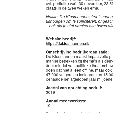
evt. portfolio) vóór 30 november, 23:
plaats in de twee weken erna.
Notitie: De Kiesmannen streeft naar e
uitnodigen om te solliciteren; ongeac
– ook als je niet precies alle boxes afti
Website bedrijf:
https://dekiesmannen.nl/
Omschrijving bedrijf/organisatie:
De Kiesmannen maakt impactvolle pr
manier betrekken bij thema’s als dem
door middel van politieke theatersh
doen dat niet alleen offline, maar o
47.000 volgers op Instagram en 15.
behaalde het afgelopen jaar miljoene
Jaartal van oprichting bedrijf:
2019
Aantal medewerkers:
10