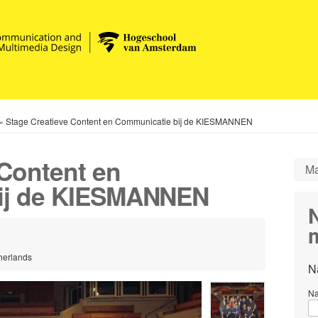
»
Stage Creatieve Content en Communicatie bij de KIESMANNEN
 Content en
Ma
ij de KIESMANNEN
m
herlands
N
N