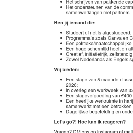
Het schrijven van pakkende capt
Het ondersteunen van de comm
samenwerkingen met partners.
Ben jij iemand die:
Studeert of net is afgestudeerd;
Programma’s zoals Canva en Ca
Een politieke/maatschappelijke 
Een hoge schermtijd heeft en alt
Creatief, initiatiefrijk, zelfstand
Zowel Nederlands als Engels spr
Wij bieden:
Een stage van 5 maanden tussen 
2026;
In overleg een werkweek van 32
Een stagevergoeding van €400 bi
Een heerlijke werkruimte in har
samenwerkt met een betrokken 
Dagelijkse begeleiding en onderst
Let’s go?! Hoe kan ik reageren?
Vragen? DM ons op Instagram of mail 