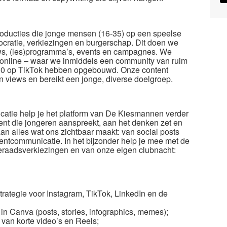
oducties die jonge mensen (16-35) op een speelse
ocratie, verkiezingen en burgerschap. Dit doen we
ows, (les)programma’s, events en campagnes. We
ok online – waar we inmiddels een community van ruim
000 op TikTok hebben opgebouwd. Onze content
n views en bereikt een jonge, diverse doelgroep.
icatie help je het platform van De Kiesmannen verder
nt die jongeren aanspreekt, aan het denken zet en
an alles wat ons zichtbaar maakt: van social posts
ntcommunicatie. In het bijzonder help je mee met de
eraadsverkiezingen en van onze eigen clubnacht:
rategie voor Instagram, TikTok, LinkedIn en de
 in Canva (posts, stories, infographics, memes);
 van korte video’s en Reels;